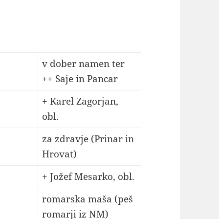
v dober namen ter
++ Saje in Pancar
+ Karel Zagorjan,
obl.
za zdravje (Prinar in
Hrovat)
+ Jožef Mesarko, obl.
romarska maša (peš
romarji iz NM)