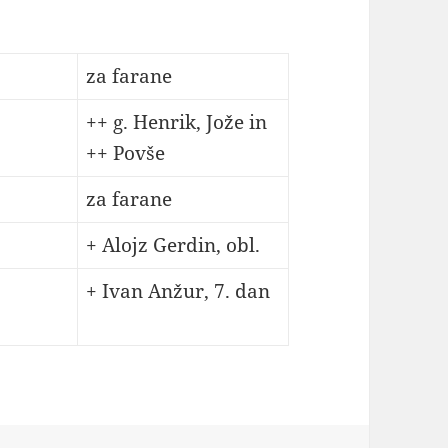
za farane
++ g. Henrik, Jože in
++ Povše
za farane
+ Alojz Gerdin, obl.
+ Ivan Anžur, 7. dan