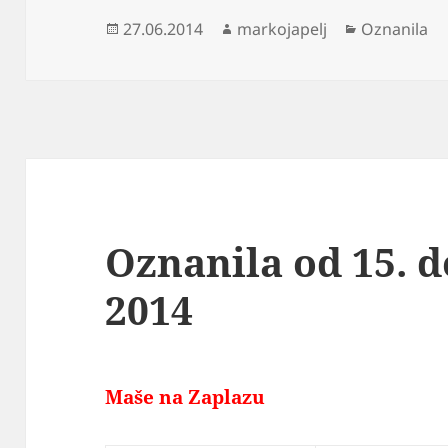
Objavljeno
Avtor
Kategorije
27.06.2014
markojapelj
Oznanila
dne
Oznanila od 15. do
2014
Maše na Zaplazu