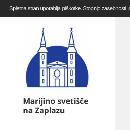
Spletna stran uporablja piškotke. Stopnjo zasebnosti l
Marijino svetišče
na Zaplazu