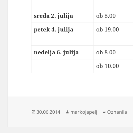
sreda 2. julija
ob 8.00
petek 4. julija
ob 19.00
nedelja 6. julija
ob 8.00
ob 10.00
Objavljeno
Avtor
Kategorije
30.06.2014
markojapelj
Oznanila
dne