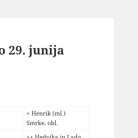
 29. junija
+ Henrik (ml.)
Smrke, obl.
++ Hedvika in Lado