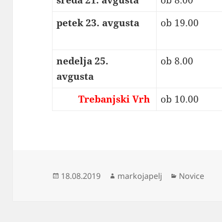
sreda 21. avgusta
ob 8.00
petek 23. avgusta
ob 19.00
nedelja 25.
ob 8.00
avgusta
Trebanjski Vrh
ob 10.00
Objavljeno
Avtor
Kategorije
18.08.2019
markojapelj
Novice
dne