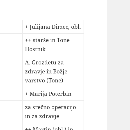
+ Julijana Dimec, obl.
++ starše in Tone
Hostnik
A. Grozdetu za
zdravje in Božje
varstvo (Tone)
+ Marija Poterbin
za srečno operacijo
in za zdravje
++ Martin (obl.) in