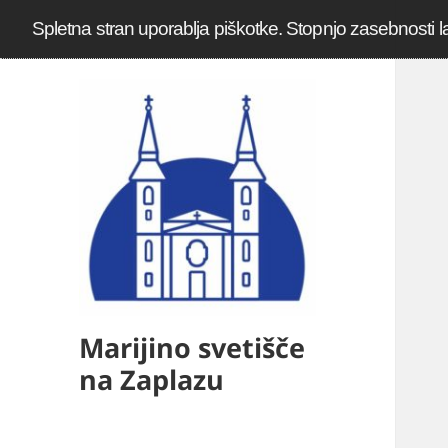
Spletna stran uporablja piškotke. Stopnjo zasebnosti l
Marijino svetišče
na Zaplazu