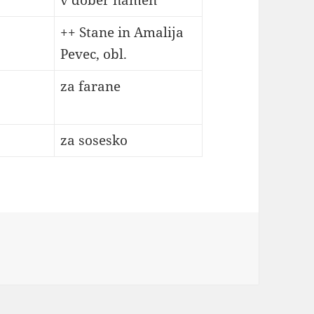
v dober namen
++ Stane in Amalija
Pevec, obl.
za farane
za sosesko