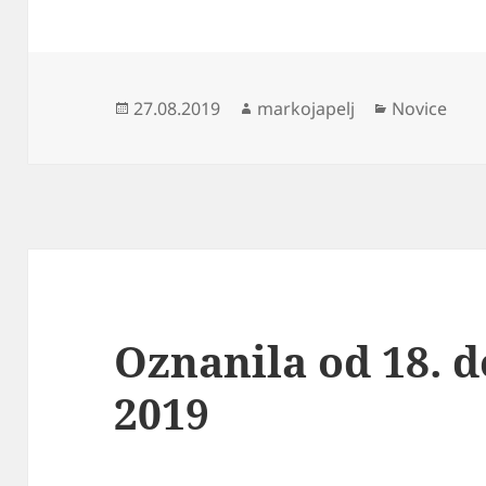
Objavljeno
Avtor
Kategorije
27.08.2019
markojapelj
Novice
dne
Oznanila od 18. d
2019