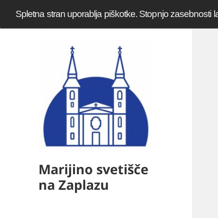
Spletna stran uporablja piškotke. Stopnjo zasebnosti l
Marijino svetišče
na Zaplazu