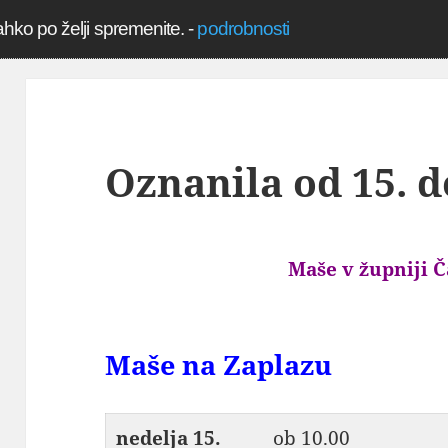
ahko po želji spremenite.
-
podrobnosti
Oznanila od 15. d
Maše v župniji Č
Maše na Zaplazu
nedelja
15.
ob 10.00