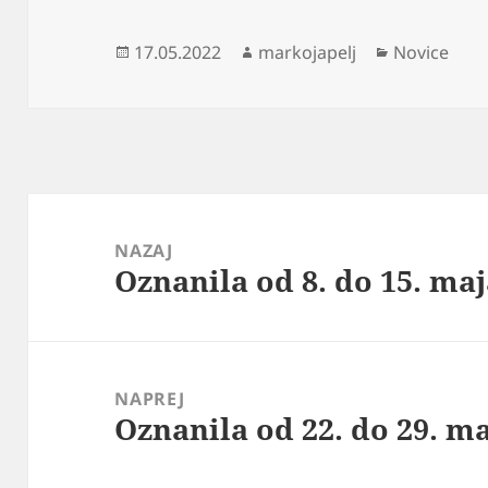
Objavljeno
Avtor
Kategorije
17.05.2022
markojapelj
Novice
dne
Navigacija
prispevka
NAZAJ
Oznanila od 8. do 15. maj
Prejšnji
prispevek:
NAPREJ
Oznanila od 22. do 29. m
Naslednji
prispevek: