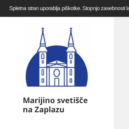
Spletna stran uporablja piškotke. Stopnjo zasebnosti l
Marijino svetišče
na Zaplazu