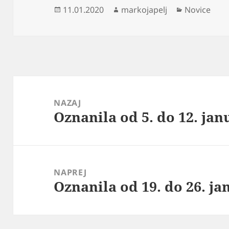
Objavljeno
Avtor
Kategorije
11.01.2020
markojapelj
Novice
dne
Navigacija
prispevka
NAZAJ
Oznanila od 5. do 12. jan
Prejšnji
prispevek:
NAPREJ
Oznanila od 19. do 26. ja
Naslednji
prispevek: