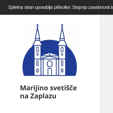
Spletna stran uporablja piškotke. Stopnjo zasebnosti l
Marijino svetišče
na Zaplazu