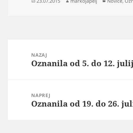
Objavljeno
Avtor
Kategorije
23.07.2015
markojapelj
Novice
,
Ozn
dne
Navigacija
prispevka
NAZAJ
Oznanila od 5. do 12. juli
Prejšnji
prispevek:
NAPREJ
Oznanila od 19. do 26. jul
Naslednji
prispevek: