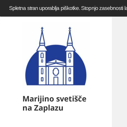
Spletna stran uporablja piškotke. Stopnjo zasebnosti l
Marijino svetišče
na Zaplazu