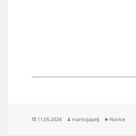
Objavljeno
Avtor
Kategorije
11.05.2024
markojapelj
Novice
dne