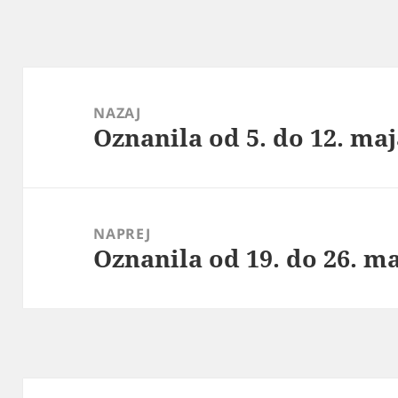
Navigacija
prispevka
NAZAJ
Oznanila od 5. do 12. maj
Prejšnji
prispevek:
NAPREJ
Oznanila od 19. do 26. m
Naslednji
prispevek: