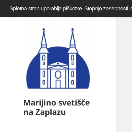
Spletna stran uporablja piškotke. Stopnjo zasebnosti l
Marijino svetišče
na Zaplazu