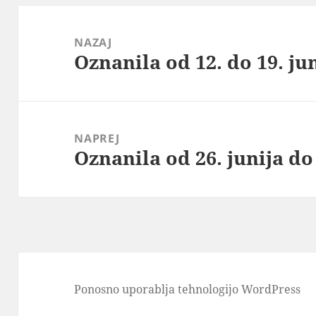
Navigacija
prispevka
NAZAJ
Oznanila od 12. do 19. ju
Prejšnji
prispevek:
NAPREJ
Oznanila od 26. junija do 
Naslednji
prispevek:
Ponosno uporablja tehnologijo WordPress