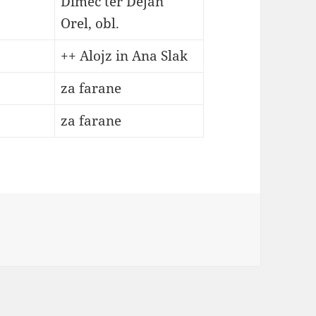
Dimec ter Dejan
Orel, obl.
++ Alojz in Ana Slak
za farane
za farane