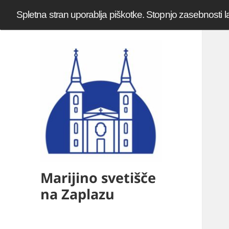
Spletna stran uporablja piškotke. Stopnjo zasebnosti l
Marijino svetišče
na Zaplazu