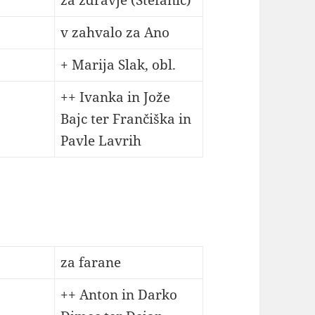
za zdravje (Štefanič)
v zahvalo za Ano
+ Marija Slak, obl.
++ Ivanka in Jože
Bajc ter Frančiška in
Pavle Lavrih
za farane
++ Anton in Darko