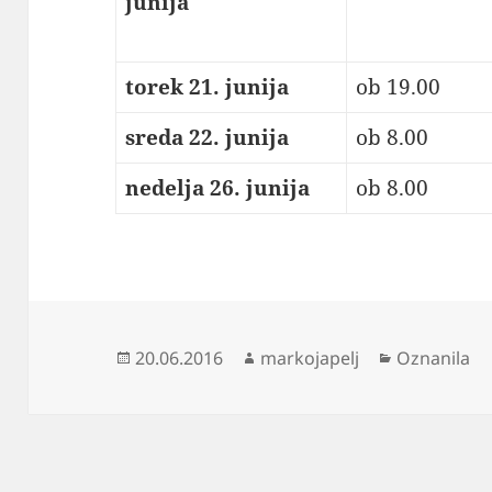
junija
torek 21. junija
ob 19.00
sreda 22. junija
ob 8.00
nedelja 26. junija
ob 8.00
Objavljeno
Avtor
Kategorije
20.06.2016
markojapelj
Oznanila
dne