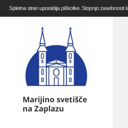
Spletna stran uporablja piškotke. Stopnjo zasebnosti l
Marijino svetišče
na Zaplazu