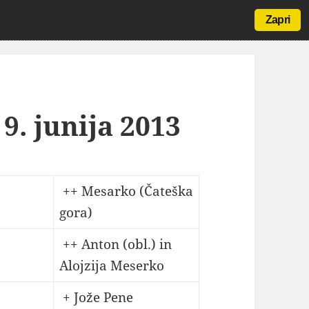
Zapri
9. junija 2013
++ Mesarko (Čateška
gora)
++ Anton (obl.) in
Alojzija Meserko
+ Jože Pene