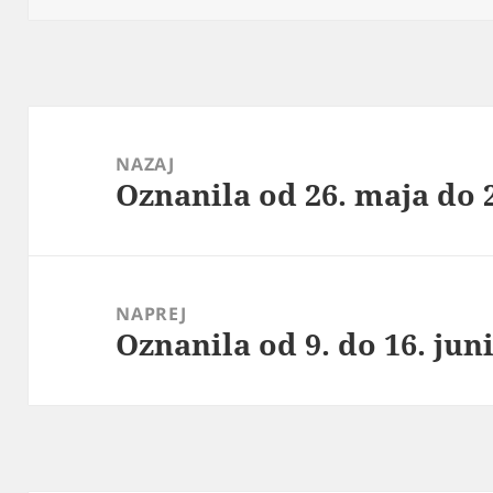
Navigacija
prispevka
NAZAJ
Oznanila od 26. maja do 2
Prejšnji
prispevek:
NAPREJ
Oznanila od 9. do 16. jun
Naslednji
prispevek: