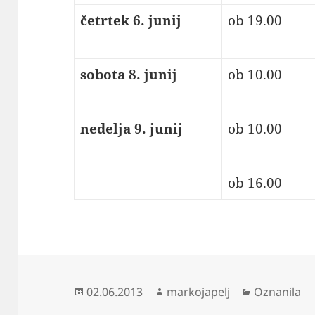
četrtek 6. junij
ob 19.00
sobota 8. junij
ob 10.00
nedelja 9. junij
ob 10.00
ob 16.00
Objavljeno
Avtor
Kategorije
02.06.2013
markojapelj
Oznanila
dne