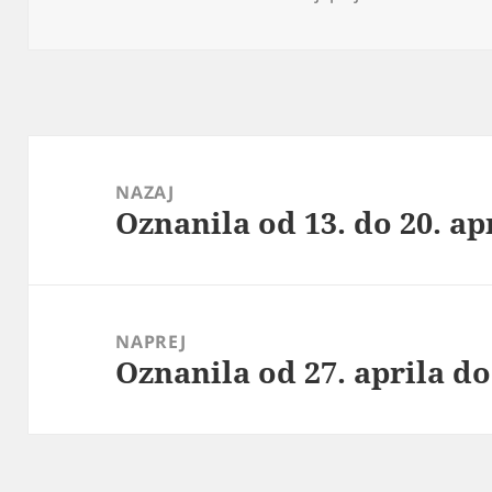
dne
Navigacija
prispevka
NAZAJ
Oznanila od 13. do 20. ap
Prejšnji
prispevek:
NAPREJ
Oznanila od 27. aprila do
Naslednji
prispevek: