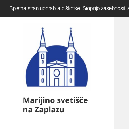
Spletna stran uporablja piškotke. Stopnjo zasebnosti l
Marijino svetišče
na Zaplazu