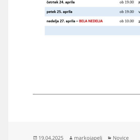
Objavljeno
Avtor
Kategorije
19.04.2025
markojapelj
Novice