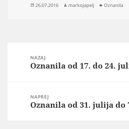
Objavljeno
Avtor
Kategorije
26.07.2016
markojapelj
Oznanila
dne
Navigacija
prispevka
NAZAJ
Oznanila od 17. do 24. jul
Prejšnji
prispevek:
NAPREJ
Oznanila od 31. julija do 
Naslednji
prispevek: