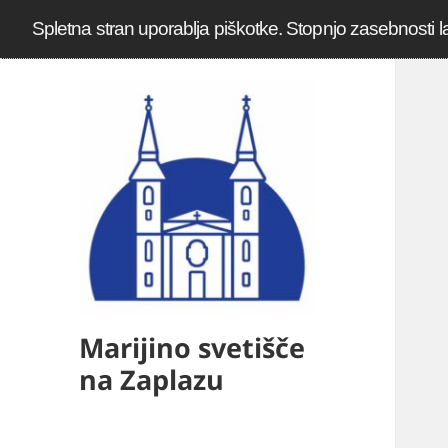
Spletna stran uporablja piškotke. Stopnjo zasebnosti l
Marijino svetišče
na Zaplazu