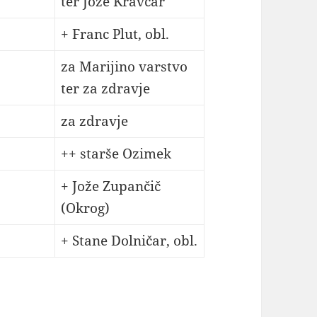
ter Jože Kravcar
+ Franc Plut, obl.
za Marijino varstvo
ter za zdravje
za zdravje
++ starše Ozimek
+ Jože Zupančič
(Okrog)
+ Stane Dolničar, obl.