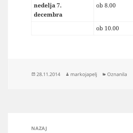
nedelja 7.
ob 8.00
decembra
ob 10.00
Objavljeno
Avtor
Kategorije
28.11.2014
markojapelj
Oznanila
dne
Navigacija
prispevka
NAZAJ