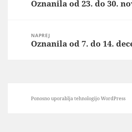
Oznanila od 23. do 30. n
Prejšnji
prispevek:
NAPREJ
Oznanila od 7. do 14. de
Naslednji
prispevek:
Ponosno uporablja tehnologijo WordPress