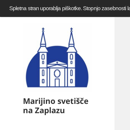
Spletna stran uporablja piškotke. Stopnjo zasebnosti l
Marijino svetišče
na Zaplazu