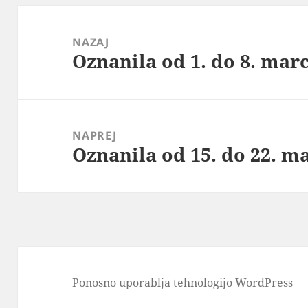
Navigacija
prispevka
NAZAJ
Oznanila od 1. do 8. mar
Prejšnji
prispevek:
NAPREJ
Oznanila od 15. do 22. m
Naslednji
prispevek:
Ponosno uporablja tehnologijo WordPress