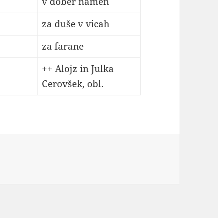
v dober namen
za duše v vicah
za farane
++ Alojz in Julka
Cerovšek, obl.