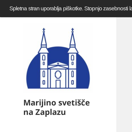
Spletna stran uporablja piškotke. Stopnjo zasebnosti l
Marijino svetišče
na Zaplazu