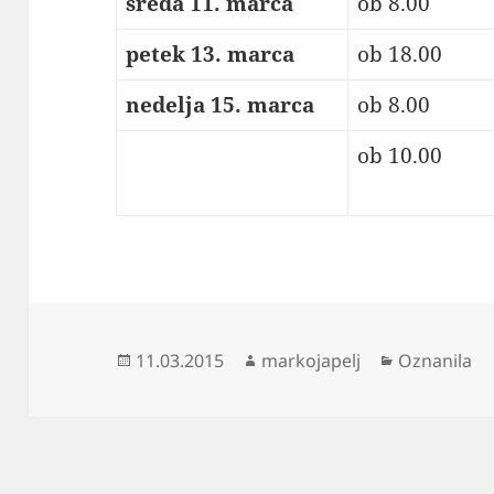
sreda 11. marca
ob 8.00
petek 13. marca
ob 18.00
nedelja 15. marca
ob 8.00
ob 10.00
Objavljeno
Avtor
Kategorije
11.03.2015
markojapelj
Oznanila
dne