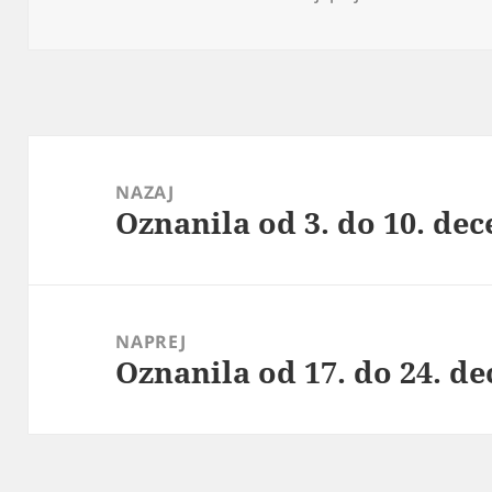
dne
Navigacija
prispevka
NAZAJ
Oznanila od 3. do 10. de
Prejšnji
prispevek:
NAPREJ
Oznanila od 17. do 24. d
Naslednji
prispevek: