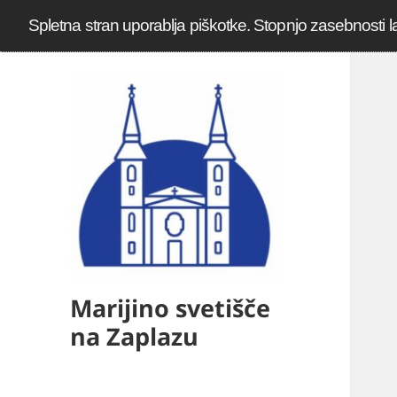
Spletna stran uporablja piškotke. Stopnjo zasebnosti l
Marijino svetišče
na Zaplazu