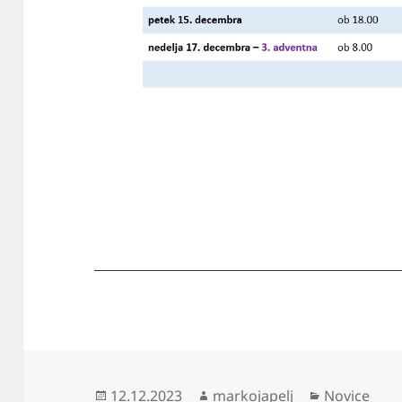
Objavljeno
Avtor
Kategorije
12.12.2023
markojapelj
Novice