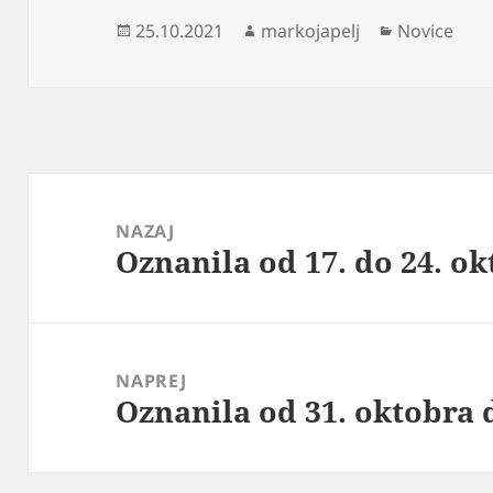
Objavljeno
Avtor
Kategorije
25.10.2021
markojapelj
Novice
dne
Navigacija
prispevka
NAZAJ
Oznanila od 17. do 24. o
Prejšnji
prispevek:
NAPREJ
Oznanila od 31. oktobra 
Naslednji
prispevek: