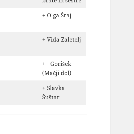
brate in sestre
+ Olga Šraj
+ Vida Zaletelj
++ Gorišek
(Mačji dol)
+ Slavka
Šuštar