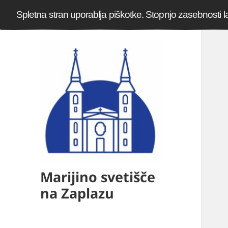
Spletna stran uporablja piškotke. Stopnjo zasebnosti l
Marijino svetišče
na Zaplazu