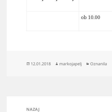
ob 10.00
Objavljeno
Avtor
Kategorije
12.01.2018
markojapelj
Oznanila
dne
Navigacija
prispevka
NAZAJ