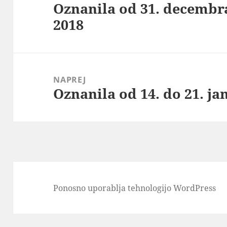
Oznanila od 31. decembra
Prejšnji
2018
prispevek:
NAPREJ
Oznanila od 14. do 21. ja
Naslednji
prispevek:
Ponosno uporablja tehnologijo WordPress