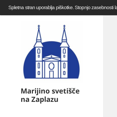
Spletna stran uporablja piškotke. Stopnjo zasebnosti l
Marijino svetišče
na Zaplazu