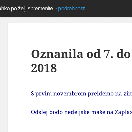
ahko po želji spremenite.
-
podrobnosti
Oznanila od 7. do
2018
S prvim novembrom preidemo na zims
Odslej bodo nedeljske maše na Zaplaz